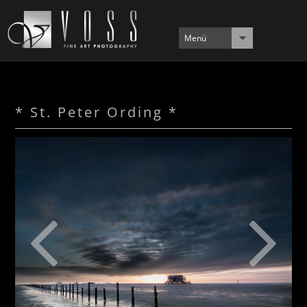
Menü
* St. Peter Ording *