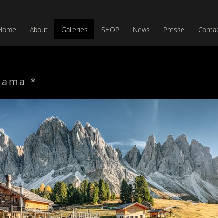
Home
About
Galleries
SHOP
News
Presse
Conta
rama *