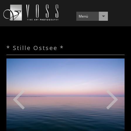
Menü
* Stille Ostsee *