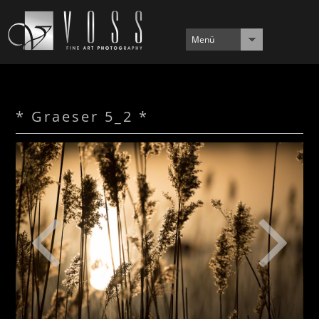
Menü
* Graeser 5_2 *