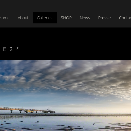
Home
About
Galleries
SHOP
News
Presse
Conta
 E 2 *