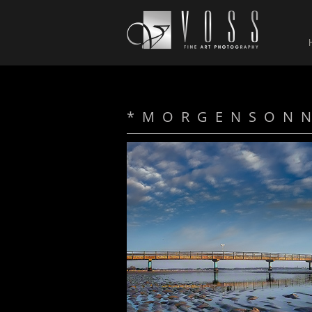
* M O R G E N S O N N