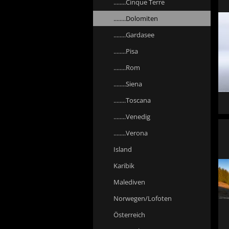
........Cinque Terre
........Dolomiten
........Gardasee
........Pisa
........Rom
........Siena
........Toscana
........Venedig
........Verona
Island
Karibik
Malediven
Norwegen/Lofoten
Österreich