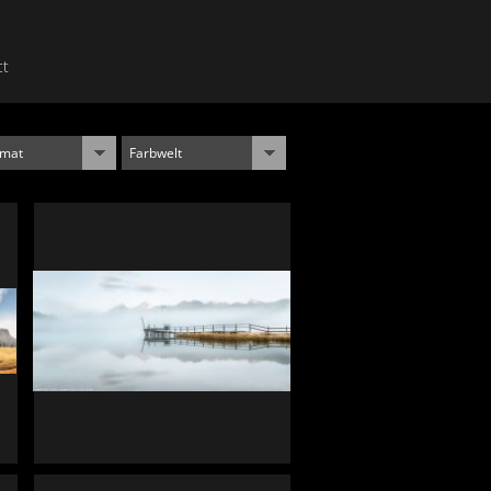
ct
rmat
Farbwelt