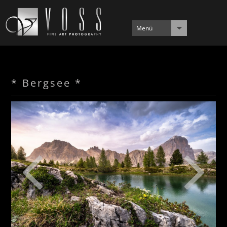
Menü
* Bergsee *