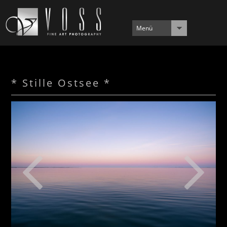
Menü
* Stille Ostsee *